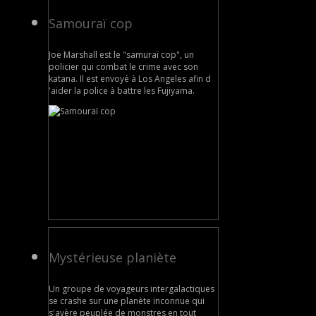
Samouraï cop
Joe Marshall est le "samuraï cop", un
policier qui combat le crime avec son
katana. Il est envoyé à Los Angeles afin d
'aider la police à battre les Fujiyama.
Mystérieuse planiète
Un groupe de voyageurs intergalactiques
se crashe sur une planète inconnue qui
s'avère peuplée de monstres en tout