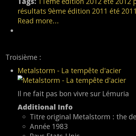
Tags:
11ème édition
2012
été 2012
résultats
9ème édition
2011
été 201
Read more...
Troisième :
Metalstorm - La tempête d'acier
Il ne fait pas bon vivre sur Lémuria
Additional Info
Titre original
Metalstorm : the de
Année
1983
Pays
Etats-Unis