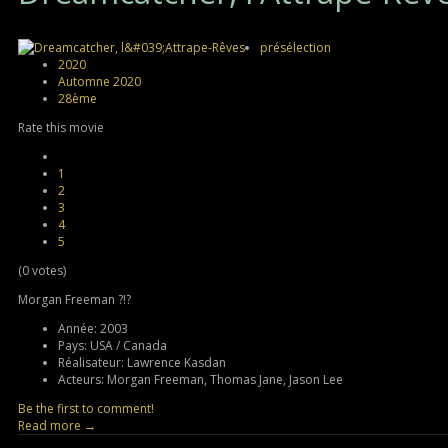
présélection
2020
Automne 2020
28ème
Rate this movie
1
2
3
4
5
(0 votes)
Morgan Freeman ?!?
Année:
2003
Pays:
USA / Canada
Réalisateur:
Lawrence Kasdan
Acteurs:
Morgan Freeman, Thomas Jane, Jason Lee
Be the first to comment!
Read more →