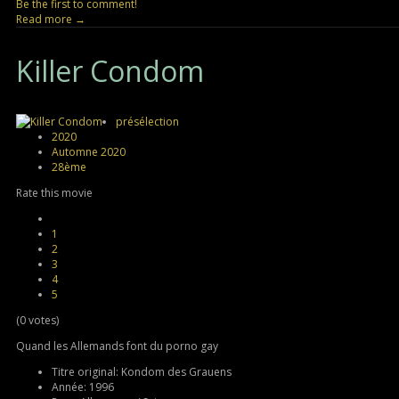
Be the first to comment!
Read more →
Killer
Condom
présélection
2020
Automne 2020
28ème
Rate this movie
1
2
3
4
5
(0 votes)
Quand les Allemands font du porno gay
Titre original:
Kondom des Grauens
Année:
1996