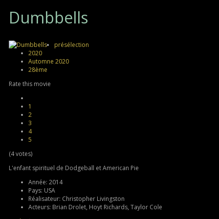
Dumbbells
présélection
2020
Automne 2020
28ème
Rate this movie
1
2
3
4
5
(4 votes)
L'enfant spirituel de Dodgeball et American Pie
Année:
2014
Pays:
USA
Réalisateur:
Christopher Livingston
Acteurs:
Brian Drolet, Hoyt Richards, Taylor Cole