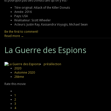
Et pourquoi pas des Donuts tant qu'on y est?
Titre original:
Attack of the Killer Donuts
Année:
2016
Pays:
USA
Réalisateur:
Scott Wheeler
Acteurs:
Justin Ray, Kassandra Voyagis, Michael Swan
Be the first to comment!
Read more →
La
Guerre des Espions
présélection
2020
Automne 2020
28ème
Rate this movie
1
2
3
4