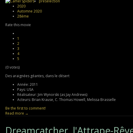
présélection
2020
Automne 2020
28ème
Rate this movie
1
2
3
4
5
(0 votes)
Des araignées géantes, dans le désert
Année:
2011
Pays:
USA
Réalisateur:
Jim Wynorski (as Jay Andrews)
Acteurs:
Brian Krause, C. Thomas Howell, Melissa Brasselle
Be the first to comment!
Read more →
Dreamcatcher,
l'Attrape-Rêv