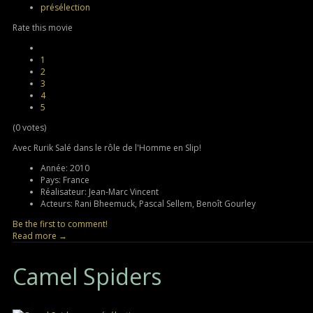
présélection
Rate this movie
1
2
3
4
5
(0 votes)
Avec Rurik Salé dans le rôle de l'Homme en Slip!
Année:
2010
Pays:
France
Réalisateur:
Jean-Marc Vincent
Acteurs:
Rani Bheemuck, Pascal Sellem, Benoît Gourley
Be the first to comment!
Read more →
Camel
Spiders