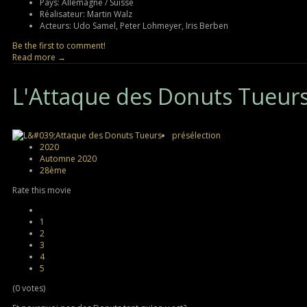
Pays:
Allemagne / Suisse
Réalisateur:
Martin Walz
Acteurs:
Udo Samel, Peter Lohmeyer, Iris Berben
Be the first to comment!
Read more →
L'Attaque
des Donuts Tueur
présélection
2020
Automne 2020
28ème
Rate this movie
1
2
3
4
5
(0 votes)