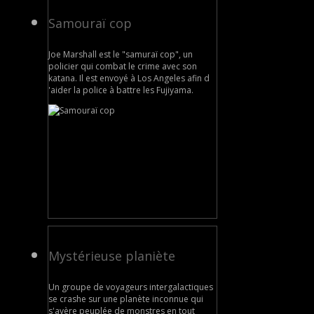
Samouraï cop
Joe Marshall est le "samuraï cop", un
policier qui combat le crime avec son
katana. Il est envoyé à Los Angeles afin d
'aider la police à battre les Fujiyama.
Mystérieuse planiète
Un groupe de voyageurs intergalactiques
se crashe sur une planète inconnue qui
s'avère peuplée de monstres en tout