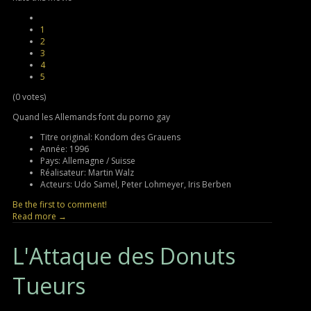
1
2
3
4
5
(0 votes)
Quand les Allemands font du porno gay
Titre original:
Kondom des Grauens
Année:
1996
Pays:
Allemagne / Suisse
Réalisateur:
Martin Walz
Acteurs:
Udo Samel, Peter Lohmeyer, Iris Berben
Be the first to comment!
Read more →
L'Attaque
des Donuts
Tueurs