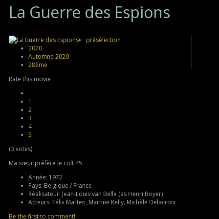
La
Guerre des Espions
présélection
2020
Automne 2020
28ème
Rate this movie
1
2
3
4
5
(3 votes)
Ma sœur préfère le colt 45
Année:
1972
Pays:
Belgique / France
Réalisateur:
Jean-Louis van Belle (as Henri Boyer)
Acteurs:
Félix Marten, Martine Kelly, Michèle Delacroix
Be the first to comment!