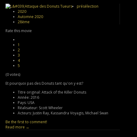
présélection
2020
Automne 2020
28ème
Rate this movie
1
2
3
4
5
(0 votes)
Et pourquoi pas des Donuts tant qu'on y est?
Titre original:
Attack of the Killer Donuts
Année:
2016
Pays:
USA
Réalisateur:
Scott Wheeler
Acteurs:
Justin Ray, Kassandra Voyagis, Michael Swan
Be the first to comment!
Read more →