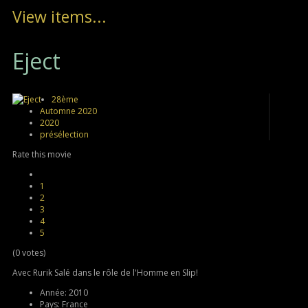
View items...
Eject
28ème
Automne 2020
2020
présélection
Rate this movie
1
2
3
4
5
(0 votes)
Avec Rurik Salé dans le rôle de l'Homme en Slip!
Année:
2010
Pays:
France