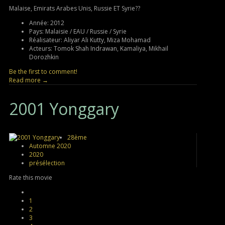
Malaise, Emirats Arabes Unis, Russie ET Syrie??
Année:
2012
Pays:
Malaisie / EAU / Russie / Syrie
Réalisateur:
Aliyar Ali Kutty, Miza Mohamad
Acteurs:
Tomok Shah Indrawan, Kamaliya, Mikhail
Dorozhkin
Be the first to comment!
Read more →
2001
Yonggary
28ème
Automne 2020
2020
présélection
Rate this movie
1
2
3