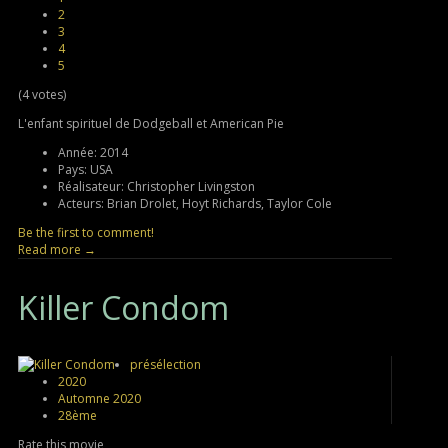
2
3
4
5
(4 votes)
L'enfant spirituel de Dodgeball et American Pie
Année:
2014
Pays:
USA
Réalisateur:
Christopher Livingston
Acteurs:
Brian Drolet, Hoyt Richards, Taylor Cole
Be the first to comment!
Read more →
Killer
Condom
présélection
2020
Automne 2020
28ème
Rate this movie