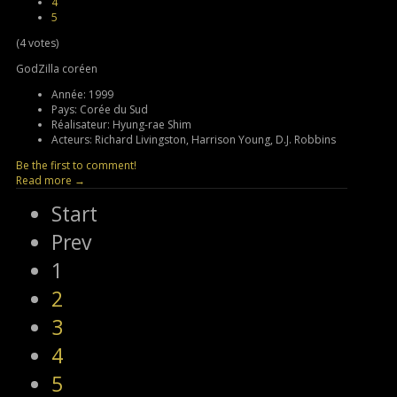
4
5
(4 votes)
GodZilla coréen
Année:
1999
Pays:
Corée du Sud
Réalisateur:
Hyung-rae Shim
Acteurs:
Richard Livingston, Harrison Young, D.J. Robbins
Be the first to comment!
Read more →
Start
Prev
1
2
3
4
5