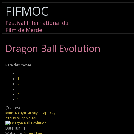
FIFMOC
Festival International du
Film de Merde
Dragon
Ball Evolution
Rate this movie
1
2
3
4
5
(0 votes)
купить спутниковую тарелку
отдых в Германии
Date: Jun 11
Written by
Super User