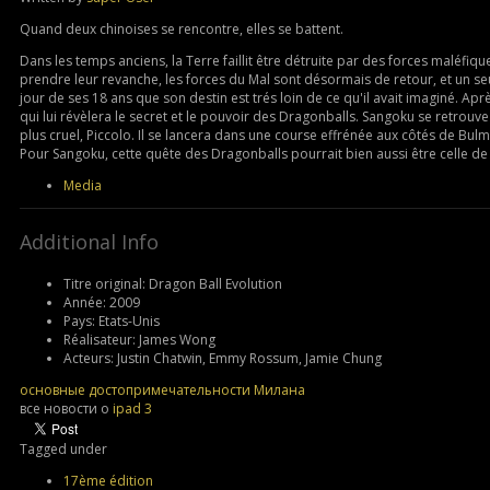
Quand deux chinoises se rencontre, elles se battent.
Dans les temps anciens, la Terre faillit être détruite par des forces maléfiq
prendre leur revanche, les forces du Mal sont désormais de retour, et un se
jour de ses 18 ans que son destin est trés loin de ce qu'il avait imaginé. Ap
qui lui révèlera le secret et le pouvoir des Dragonballs. Sangoku se retrouve 
plus cruel, Piccolo. Il se lancera dans une course effrénée aux côtés de Bulm
Pour Sangoku, cette quête des Dragonballs pourrait bien aussi être celle de 
Media
Additional Info
Titre original:
Dragon Ball Evolution
Année:
2009
Pays:
Etats-Unis
Réalisateur:
James Wong
Acteurs:
Justin Chatwin, Emmy Rossum, Jamie Chung
основные достопримечательности Милана
все новости о
ipad 3
Tagged under
17ème édition