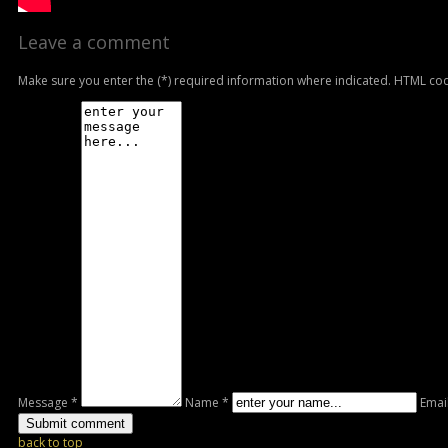
Leave a comment
Make sure you enter the (*) required information where indicated. HTML cod
Message *
Name *
Emai
back to top