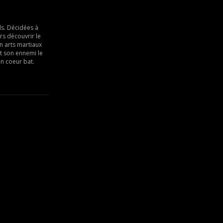
ls. Décidées à
rs découvrir le
en arts martiaux
nt son ennemi le
on coeur bat.