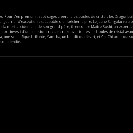
ues. Pour s'en prémunir, sept sages créèrent les boules de cristal : les Dragonbal
ul guerrier d'exception est capable d'empêcher le pire. Le jeune Sangoku va alo
rès la mort accidentelle de son grand-père, il rencontre Maître Roshi, un expert 
alors investi d¹une mission cruciale : retrouver toutes les boules de cristal ava
a, une scientifique brillante, Yamcha, un bandit du désert, et Chi Chi pour qui s
son identité.