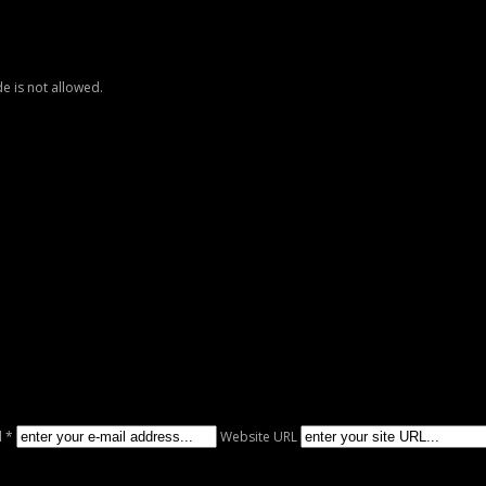
e is not allowed.
l *
Website URL