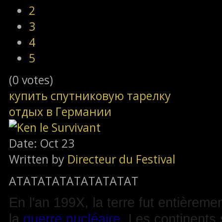
2
3
4
5
(0 votes)
купить спутниковую тарелку
отдых в Германии
Date: Oct 23
Written by
Directeur du Festival
ATATATATATATATATAT
En l'an 199X, la terre fut entièrem
la
guerre nucléaire
. Les continents 