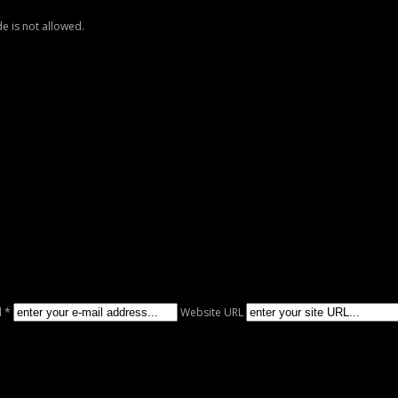
e is not allowed.
l *
Website URL