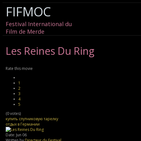
FIFMOC
Festival International du
Film de Merde
Les
Reines Du Ring
Rate this movie
1
2
3
4
5
(0 votes)
купить спутниковую тарелку
отдых в Германии
Date: Jun 06
Written by
Directeur du Festival