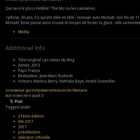
Qui sera le plus crédible? The Miz ou les caissières.
<pRose, 30 ans, n’a qu’une idée en tête : renouer avec Mickaël, son fils de 
Mickaël, Rose pense avoir trouvé le moyen de briser la glace : elle va monte
Media
Additional Info
Titre original:
Les reines du Ring
Année:
2013
Pays:
France
Réalisateur:
Jean-Marc Rudnicki
Acteurs:
Marilou Berry, Nathalie Baye, André Dussollier
основные достопримечательности Милана
все новости о
ipad 3
Tagged under
21ème édition
été 2017
2017
présélection
sélection officielle