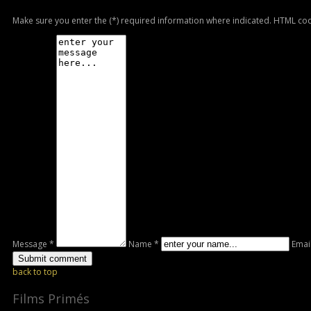
Make sure you enter the (*) required information where indicated. HTML cod
Message *
Name *
Emai
back to top
Films Primés