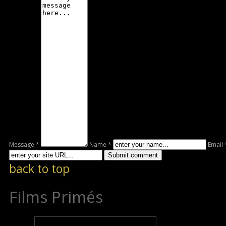
Message *
Name *
Email 
back to top
Films Primés