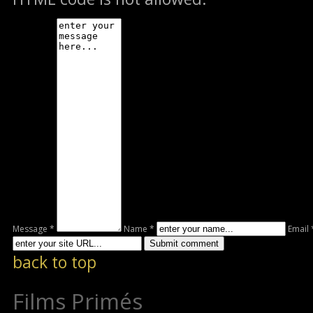
Message *
Name *
Email 
back to top
Films Primés