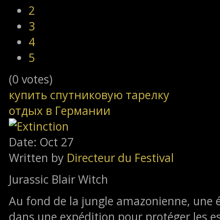
2
3
4
5
(0 votes)
купить спутниковую тарелку
отдых в Германии
Date: Oct 27
Written by
Directeur du Festival
Jurassic Blair Witch
Au fond de la jungle amazonienne, une 
dans une expédition pour protéger les es