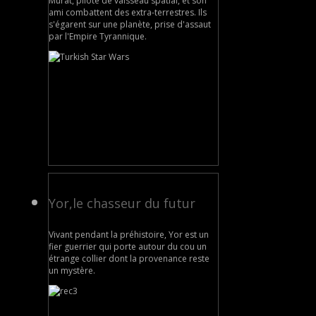
Murat, pilote de vaisseau spatial, et son
ami combattent des extra-terrestres. Ils
s'égarent sur une planète, prise d'assaut
par l'Empire Tyrannique.
Yor,le chasseur du futur
Vivant pendant la préhistoire, Yor est un
fier guerrier qui porte autour du cou un
étrange collier dont la provenance reste
un mystère.