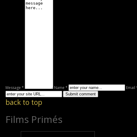
Message *
Name *
Email 
back to top
Films Primés