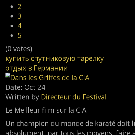
2
3
4
5
(0 votes)
купить спутниковую тарелку
отдых в Германии
Date: Oct 24
Written by
Directeur du Festival
Le Meilleur film sur la CIA
Un champion du monde de karaté doit lut
absolument, par tous les moyens, faire a