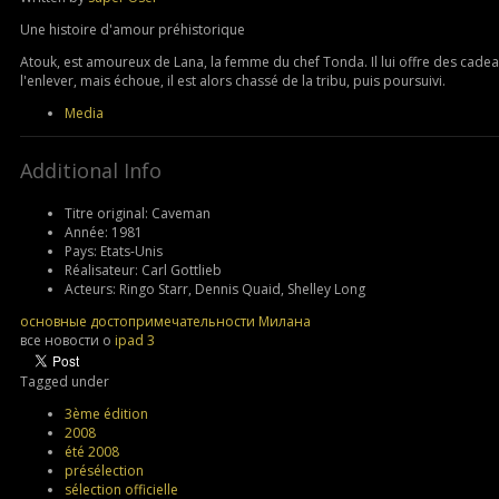
Une histoire d'amour préhistorique
Atouk, est amoureux de Lana, la femme du chef Tonda. Il lui offre des cade
l'enlever, mais échoue, il est alors chassé de la tribu, puis poursuivi.
Media
Additional Info
Titre original:
Caveman
Année:
1981
Pays:
Etats-Unis
Réalisateur:
Carl Gottlieb
Acteurs:
Ringo Starr, Dennis Quaid, Shelley Long
основные достопримечательности Милана
все новости о
ipad 3
Tagged under
3ème édition
2008
été 2008
présélection
sélection officielle