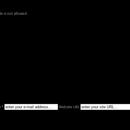
e is not allowed.
l *
Website URL