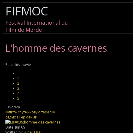
FIFMOC
Festival International du
Film de Merde
L'homme
des cavernes
Rate this movie
1
2
3
4
5
(0 votes)
купить спутниковую тарелку
отдых в Германии
Date: Jun 09
Written by
Super User