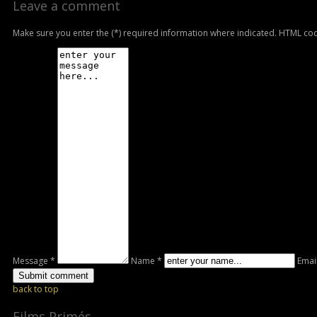
Leave a comment
Make sure you enter the (*) required information where indicated. HTML cod
Message *
Name *
Emai
back to top
Films Primés