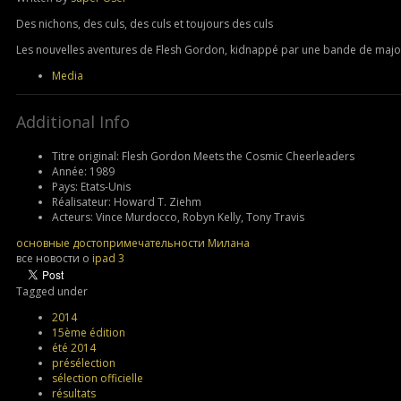
Des nichons, des culs, des culs et toujours des culs
Les nouvelles aventures de Flesh Gordon, kidnappé par une bande de majorett
Media
Additional Info
Titre original:
Flesh Gordon Meets the Cosmic Cheerleaders
Année:
1989
Pays:
Etats-Unis
Réalisateur:
Howard T. Ziehm
Acteurs:
Vince Murdocco, Robyn Kelly, Tony Travis
основные достопримечательности Милана
все новости о
ipad 3
Tagged under
2014
15ème édition
été 2014
présélection
sélection officielle
résultats