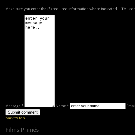
Make sure you enter the (*) required information where indicated. HTML cod
Message *
Name *
Emai
back to top
Films Primés