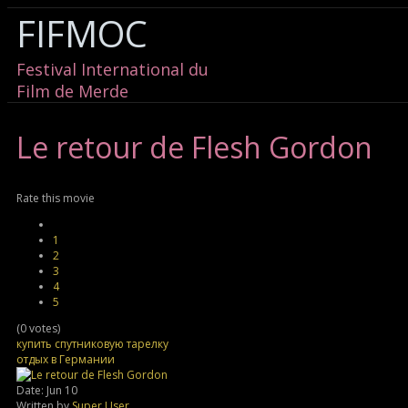
FIFMOC
Festival International du
Film de Merde
Le
retour de Flesh Gordon
Rate this movie
1
2
3
4
5
(0 votes)
купить спутниковую тарелку
отдых в Германии
Date: Jun 10
Written by
Super User