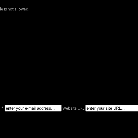
e is not allowed.
l *
Website URL