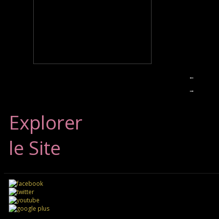
←
→
Explorer
le Site