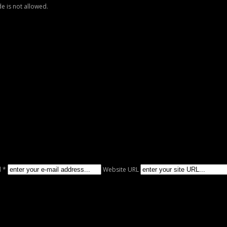
e is not allowed.
l *
Website URL