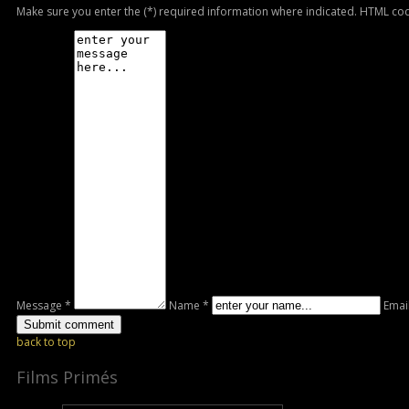
Make sure you enter the (*) required information where indicated. HTML cod
Message *
Name *
Emai
back to top
Films Primés