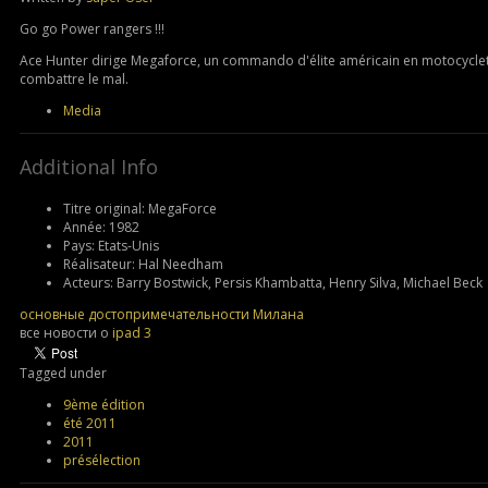
Go go Power rangers !!!
Ace Hunter dirige Megaforce, un commando d'élite américain en motocyclett
combattre le mal.
Media
Additional Info
Titre original:
MegaForce
Année:
1982
Pays:
Etats-Unis
Réalisateur:
Hal Needham
Acteurs:
Barry Bostwick, Persis Khambatta, Henry Silva, Michael Beck
основные достопримечательности Милана
все новости о
ipad 3
Tagged under
9ème édition
été 2011
2011
présélection