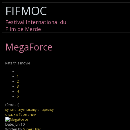
FIFMOC
Festival International du
Film de Merde
MegaForce
Rate this movie
1
2
3
4
5
(0 votes)
купить спутниковую тарелку
отдых в Германии
Date: Jun 10
Written by
Super User