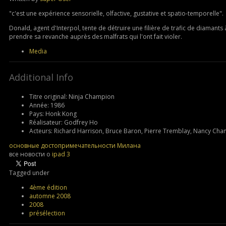
"c'est une expérience sensorielle, olfactive, gustative et spatio-temporelle".
Donald, agent d'Interpol, tente de détruire une filière de trafic de diaman
prendre sa revanche auprès des malfrats qui l'ont fait violer.
Media
Additional Info
Titre original:
Ninja Champion
Année:
1986
Pays:
Honk Kong
Réalisateur:
Godfrey Ho
Acteurs:
Richard Harrison, Bruce Baron, Pierre Tremblay, Nancy Chan,
основные достопримечательности Милана
все новости о
ipad 3
Tagged under
4ème édition
automne 2008
2008
présélection