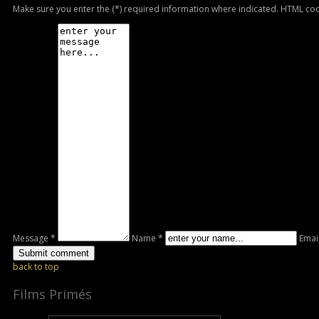
Make sure you enter the (*) required information where indicated. HTML cod
Message *
Name *
Emai
back to top
Films Primés