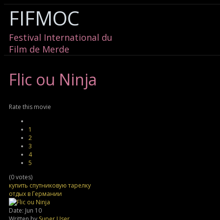
FIFMOC
Festival International du
Film de Merde
Flic
ou Ninja
Rate this movie
1
2
3
4
5
(0 votes)
купить спутниковую тарелку
отдых в Германии
Date: Jun 10
Written by
Super User