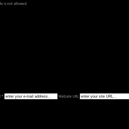
e is not allowed.
l *
Website URL