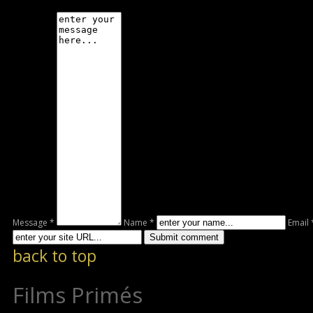
Message *
Name *
Email 
back to top
Films Primés