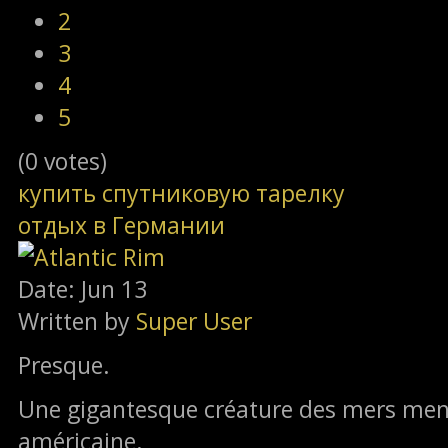
2
3
4
5
(0 votes)
купить спутниковую тарелку
отдых в Германии
Date: Jun 13
Written by
Super User
Presque.
Une gigantesque créature des mers menac
américaine.