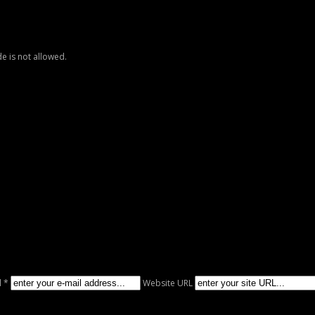
e is not allowed.
l *
Website URL