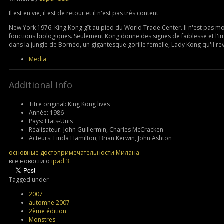
Il est en vie, il est de retour et il n'est pas très content
New York 1976. King Kong gît au pied du World Trade Center. Il n'est pas mort
fonctions biologiques. Seulement Kong donne des signes de faiblesse et l'imp
dans la jungle de Bornéo, un gigantesque gorille femelle, Lady Kong qu'il reve
Media
Additional Info
Titre original:
King Kong lives
Année:
1986
Pays:
Etats-Unis
Réalisateur:
John Guillermin, Charles McCracken
Acteurs:
Linda Hamilton, Brian Kerwin, John Ashton
основные достопримечательности Милана
все новости о
ipad 3
Tagged under
2007
automne 2007
2ème édition
Monstres