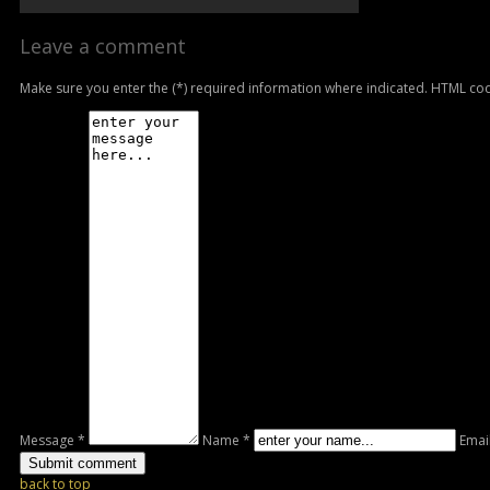
Leave a comment
Make sure you enter the (*) required information where indicated. HTML cod
Message *
Name *
Emai
back to top