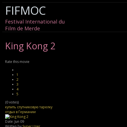
FIFMOC
Festival International du
Film de Merde
King
Kong 2
Rate this movie
1
2
3
4
5
(0 votes)
купить спутниковую тарелку
отдых в Германии
Date: Jun 09
Written by
Super User