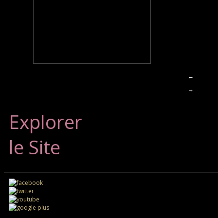
←
→
Explorer
le Site