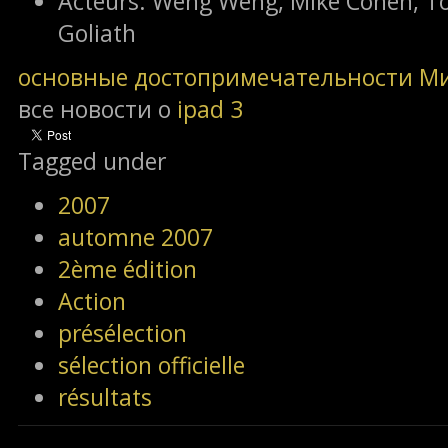
Acteurs:
Weng Weng, Mike Cohen, Ton
Goliath
основные достопримечательности М
все новости о
ipad 3
Tagged under
2007
automne 2007
2ème édition
Action
présélection
sélection officielle
résultats