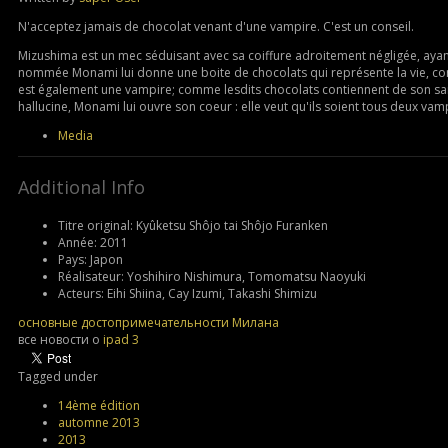
N'acceptez jamais de chocolat venant d'une vampire. C'est un conseil.
Mizushima est un mec séduisant avec sa coiffure adroitement négligée, ayant 
nommée Monami lui donne une boite de chocolats qui représente la vie, comm
est également une vampire; comme lesdits chocolats contiennent de son s
hallucine, Monami lui ouvre son coeur : elle veut qu'ils soient tous deux va
Media
Additional Info
Titre original:
Kyûketsu Shôjo tai Shôjo Furanken
Année:
2011
Pays:
Japon
Réalisateur:
Yoshihiro Nishimura, Tomomatsu Naoyuki
Acteurs:
Eihi Shiina, Cay Izumi, Takashi Shimizu
основные достопримечательности Милана
все новости о
ipad 3
Tagged under
14ème édition
automne 2013
2013