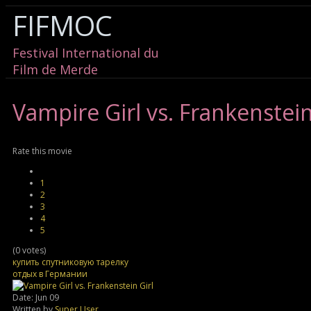
FIFMOC
Festival International du
Film de Merde
Vampire
Girl vs. Frankenstein
Rate this movie
1
2
3
4
5
(0 votes)
купить спутниковую тарелку
отдых в Германии
Date: Jun 09
Written by
Super User