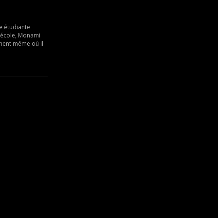
le étudiante
l'école, Monami
ment même où il