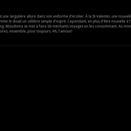
une singulière allure dans son uniforme d'écolier. À la St-Valentin, une nouvel
e le disait un célèbre simple d'esprit. Cependant, en plus d'être nouvelle à 
ang, Mizushima se met à faire de méchants voyages en les consommant. Au mo
mpires, ensemble, pour toujours. Ah, l'amour!