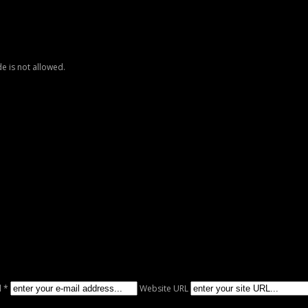
e is not allowed.
l *
Website URL