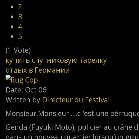
2
3
4
5
(1 Vote)
купить спутниковую тарелку
отдых в Германии
Date: Oct 06
Written by
Directeur du Festival
Monsieur,Monsieur ...c 'est une pérruqu
Genda (Fuyuki Moto), policier au crâne d’
dans un nouveau quartier lorsqu’un grou