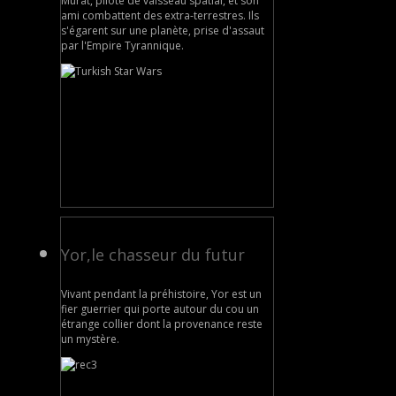
Murat, pilote de vaisseau spatial, et son
ami combattent des extra-terrestres. Ils
s'égarent sur une planète, prise d'assaut
par l'Empire Tyrannique.
Yor,le chasseur du futur
Vivant pendant la préhistoire, Yor est un
fier guerrier qui porte autour du cou un
étrange collier dont la provenance reste
un mystère.