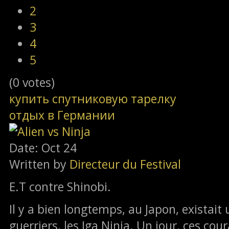
2
3
4
5
(0 votes)
купить спутниковую тарелку
отдых в Германии
Date: Oct 24
Written by
Directeur du Festival
E.T contre Shinobi.
Il y a bien longtemps, au Japon, existait
guerriers, les Iga Ninja. Un jour, ces co