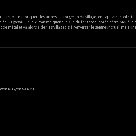
eur acier pour fabriquer des armes. Le forgeron du village, en captivité, confect
elée Pulgasari. Celle-ci s’anime quand la fille du forgeron, après s’être piqué le
 de métal et va alors aider les villageois à renverser le seigneur cruel, mais un
Gwon Ri Gyong-ae Yu