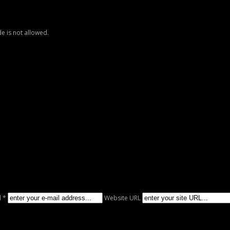
e is not allowed.
l *
Website URL