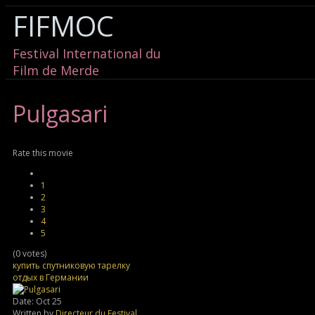
FIFMOC
Festival International du
Film de Merde
Pulgasari
Rate this movie
1
2
3
4
5
(0 votes)
купить спутниковую тарелку
отдых в Германии
Date: Oct 25
Written by
Directeur du Festival