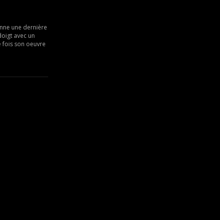
ionne une dernière
 doigt avec un
e fois son oeuvre