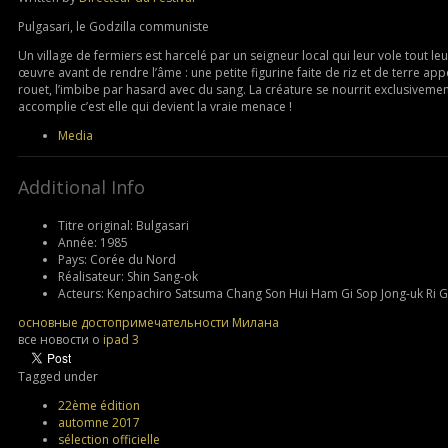
Pulgasari, le Godzilla communiste
Un village de fermiers est harcelé par un seigneur local qui leur vole tout l
œuvre avant de rendre l’âme : une petite figurine faite de riz et de terre app
rouet, l’imbibe par hasard avec du sang. La créature se nourrit exclusivement
accomplie c’est elle qui devient la vraie menace !
Media
Additional Info
Titre original:
Bulgasari
Année:
1985
Pays:
Corée du Nord
Réalisateur:
Shin Sang-ok
Acteurs:
Kenpachiro Satsuma Chang Son Hui Ham Gi Sop Jong-uk Ri 
основные достопримечательности Милана
все новости о
ipad 3
Tagged under
22ème édition
automne 2017
sélection officielle