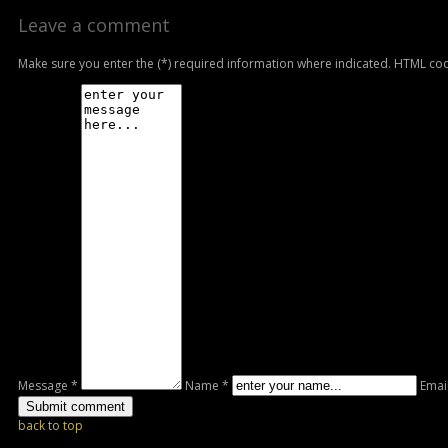
Leave a comment
Make sure you enter the (*) required information where indicated. HTML cod
Message *
Name *
Emai
back to top