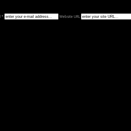
l *
Website URL