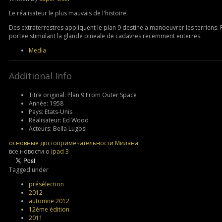
Le réalisateur le plus mauvais de l'histoire.
Des extraterrestres appliquent le plan 9 destine a manoeuvrer les terriens. 
portee stimulant la glande pineale de cadavres recemment enterres.
Media
Additional Info
Titre original:
Plan 9 From Outer Space
Année:
1958
Pays:
Etats-Unis
Réalisateur:
Ed Wood
Acteurs:
Bella Lugosi
основные достопримечательности Милана
все новости о
ipad 3
Tagged under
présélection
2012
automne 2012
12ème édition
2011