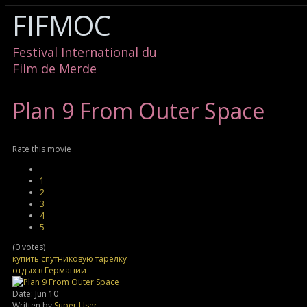
FIFMOC
Festival International du
Film de Merde
Plan
9 From Outer Space
Rate this movie
1
2
3
4
5
(0 votes)
купить спутниковую тарелку
отдых в Германии
Date: Jun 10
Written by
Super User