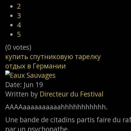
2
3
4
5
(0 votes)
купить спутниковую тарелку
отдых в Германии
Date: Jun 19
Written by
Directeur du Festival
AAAAaaaaaaaaaahhhhhhhhhhh.
Une bande de citadins partis faire du ra
par un psychopathe.