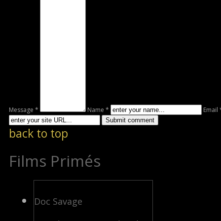
Message *
Name *
Email 
back to top
Films Primés
Doc Savage