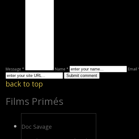
Message *
Name *
Email 
back to top
Films Primés
Doc Savage