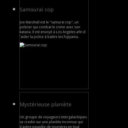
Samouraï cop
Joe Marshall est le "samuraï cop", un
policier qui combat le crime avec son
katana. Il est envoyé à Los Angeles afin d
'aider la police à battre les Fujiyama.
Mystérieuse planiète
Un groupe de voyageurs intergalactiques
se crashe sur une planète inconnue qui
s'avère peuplée de monstres en tout