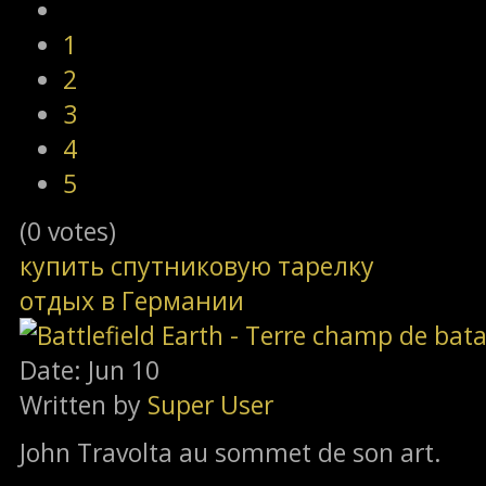
1
2
3
4
5
(0 votes)
купить спутниковую тарелку
отдых в Германии
Date: Jun 10
Written by
Super User
John Travolta au sommet de son art.