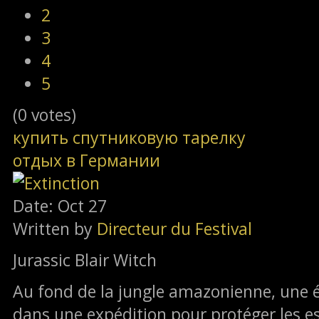
2
3
4
5
(0 votes)
купить спутниковую тарелку
отдых в Германии
Date: Oct 27
Written by
Directeur du Festival
Jurassic Blair Witch
Au fond de la jungle amazonienne, une 
dans une expédition pour protéger les es