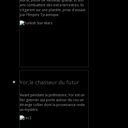
Murat, pilote de vaisseau spatial, et son
ami combattent des extra-terrestres. Ils
s'égarent sur une planète, prise d'assaut
par l'Empire Tyrannique.
Yor,le chasseur du futur
Vivant pendant la préhistoire, Yor est un
fier guerrier qui porte autour du cou un
étrange collier dont la provenance reste
un mystère.