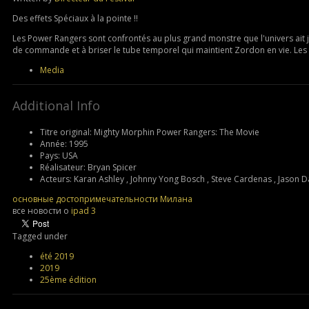
Des effets Spéciaux à la pointe !!
Les Power Rangers sont confrontés au plus grand monstre que l'univers ait j
de commande et à briser le tube temporel qui maintient Zordon en vie. Les
Media
Additional Info
Titre original:
Mighty Morphin Power Rangers: The Movie
Année:
1995
Pays:
USA
Réalisateur:
Bryan Spicer
Acteurs:
Karan Ashley , Johnny Yong Bosch , Steve Cardenas , Jason D
основные достопримечательности Милана
все новости о
ipad 3
Tagged under
été 2019
2019
25ème édition