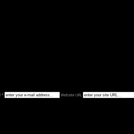
l *
Website URL