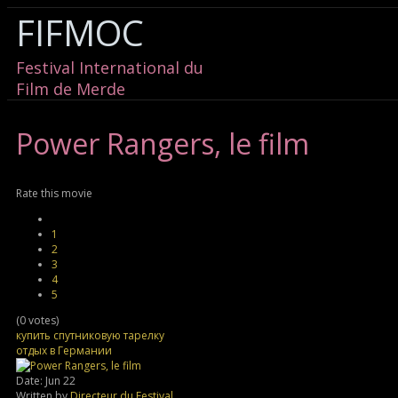
FIFMOC
Festival International du
Film de Merde
Power
Rangers, le film
Rate this movie
1
2
3
4
5
(0 votes)
купить спутниковую тарелку
отдых в Германии
Date: Jun 22
Written by
Directeur du Festival