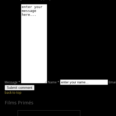
Message *
Name *
Emai
back to top
Films Primés