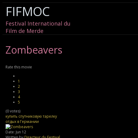
FIFMOC
Festival International du
Film de Merde
Zombeavers
Rate this movie
1
2
3
4
5
(0 votes)
купить спутниковую тарелку
отдых в Германии
Date: Jun 12
Written by
Directeur du Festival