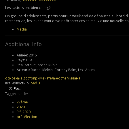
Les castors ont bien changé.
Un groupe d’adolescents, partis pour un week-end de débauche au bord d’un
rester en vie, les jeunes vont devoir affronter ces animaux d’une nouvelle esp
Media
Additional Info
Année:
2015
Pays:
USA
Réalisateur:
Jordan Rubin
Acteurs:
Rachel Melvin, Cortney Palm, Lexi Atkins
основные достопримечательности Милана
все новости о
ipad 3
Tagged under
27ème
2020
Eté 2020
présélection