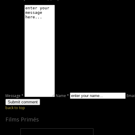
Message *
Name *
Emai
back to top
Films Primés