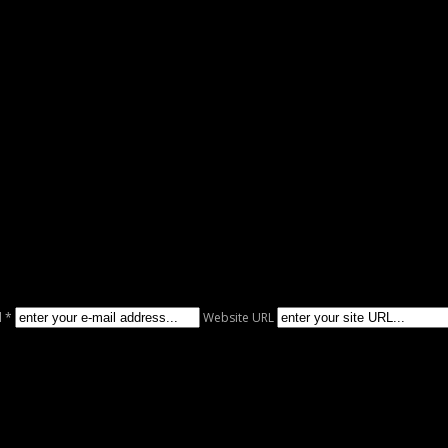
l *
Website URL