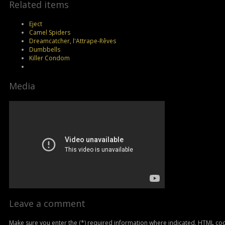
Related items
Eject
Camel Spiders
Dreamcatcher, l'Attrape-Rêves
Dumbbells
Killer Condom
Media
Leave a comment
Make sure you enter the (*) required information where indicated. HTML cod