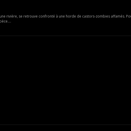
e rivière, se retrouve confronté à une horde de castors-zombies affamés. Pou
èce....