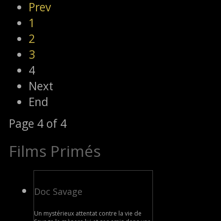
Prev
1
2
3
4
Next
End
Page 4 of 4
Films Primés
Doc Savage
Un mystérieux attentat contre la vie de