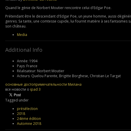
Quand le génie de Norbert Moutier rencontre celui d'Edgar Poe.
Prétendant être le descendant d'Edgar Poe, un jeune homme, aussi dégénéré q
genres. Sa tante, une comtesse cupide, lui fournit matière à ses fantasmes s
son château.
Media
Additional Info
Année:
1994
Pays:
France
Réalisateur:
Norbert Moutier
Acteurs:
Quelou Parente, Brigitte Borghese, Christian Le Targat
основные достопримечательности Милана
все новости о
ipad 3
Tagged under
présélection
2018
24ème édition
Automne 2018