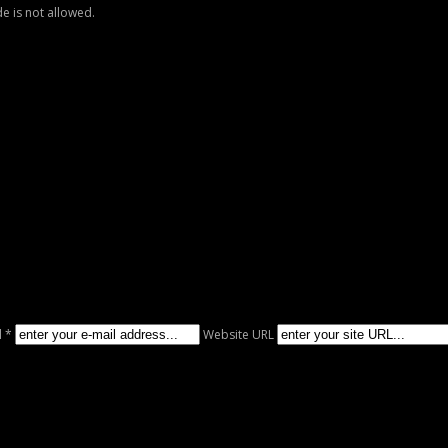
e is not allowed.
l *
Website URL