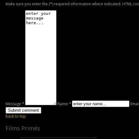
Make sure you enter the (*) required information where indicated. HTML cod
Message *
Name *
Emai
back to top
Films Primés