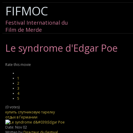
FIFMOC
Festival International du
Film de Merde
Le
syndrome d'Edgar Poe
Rate this movie
1
2
3
4
5
(0 votes)
купить спутниковую тарелку
отдых в Германии
Date: Nov 02
Written by
Directeur du Festival