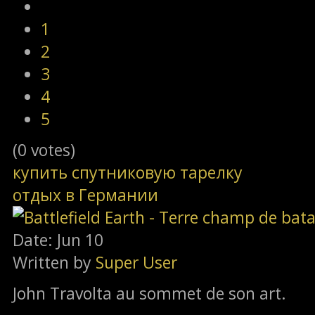
1
2
3
4
5
(0 votes)
купить спутниковую тарелку
отдых в Германии
Date: Jun 10
Written by
Super User
John Travolta au sommet de son art.