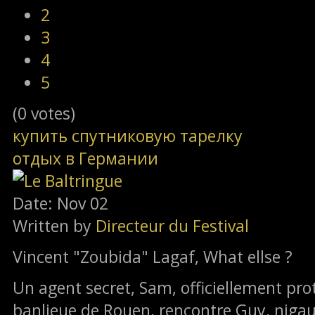
2
3
4
5
(0 votes)
купить спутниковую тарелку
отдых в Германии
Date: Nov 02
Written by
Directeur du Festival
Vincent "Zoubida" Lagaf, What ellse ?
Un agent secret, Sam, officiellement pro
banlieue de Rouen, rencontre Guy, niga