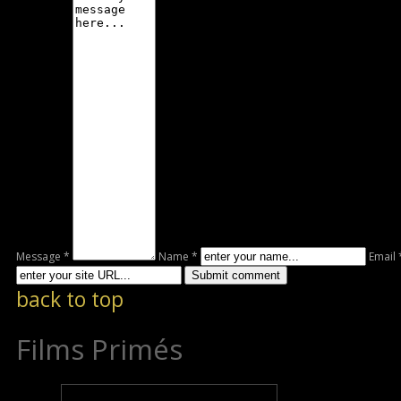
Message *
Name *
Email 
back to top
Films Primés