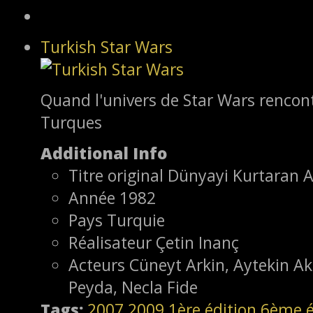
Turkish Star Wars
Quand l'univers de Star Wars rencontr
Turques
Additional Info
Titre original
Dünyayi Kurtaran
Année
1982
Pays
Turquie
Réalisateur
Çetin Inanç
Acteurs
Cüneyt Arkin, Aytekin A
Peyda, Necla Fide
Tags:
2007
2009
1ère édition
6ème é