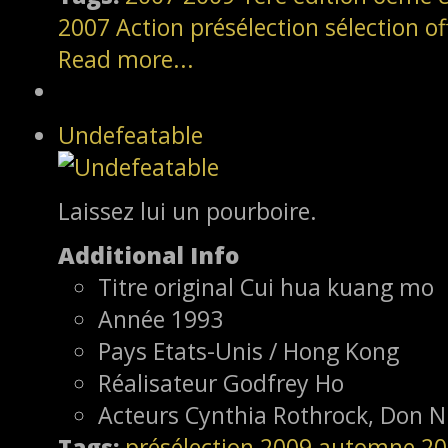
2007
Action
présélection
sélection off
Read more...
Undefeatable
Laissez lui un pourboire.
Additional Info
Titre original
Cui hua kuang mo
Année
1993
Pays
Etats-Unis / Hong Kong
Réalisateur
Godfrey Ho
Acteurs
Cynthia Rothrock, Don N
Tags:
présélection
2009
automne 20