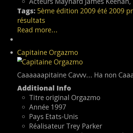
Acteurs
Maynard James Keenan, D
Tags:
5ème édition
2009
été 2009
pr
résultats
Read more...
Capitaine Orgazmo
Caaaaaapitaine Cavvv... Ha non Caa
Additional Info
Titre original
Orgazmo
Année
1997
Pays
Etats-Unis
Réalisateur
Trey Parker