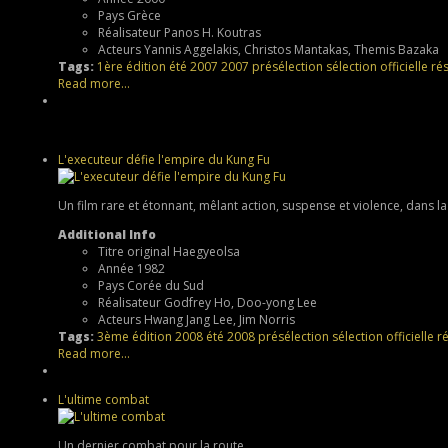
Pays
Grèce
Réalisateur
Panos H. Koutras
Acteurs
Yannis Aggelakis, Christos Mantakas, Themis Bazaka
Tags:
1ère édition
été 2007
2007
présélection
sélection officielle
rés
Read more...
L'executeur défie l'empire du Kung Fu
Un film rare et étonnant, mêlant action, suspense et violence, dans l
Additional Info
Titre original
Haegyeolsa
Année
1982
Pays
Corée du Sud
Réalisateur
Godfrey Ho, Doo-yong Lee
Acteurs
Hwang Jang Lee, Jim Norris
Tags:
3ème édition
2008
été 2008
présélection
sélection officielle
ré
Read more...
L'ultime combat
Un dernier combat pour la route