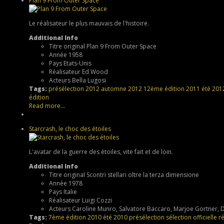
Plan 9 From Outer Space
Le réalisateur le plus mauvais de l'histoire.
Additional Info
Titre original
Plan 9 From Outer Space
Année
1958
Pays
Etats-Unis
Réalisateur
Ed Wood
Acteurs
Bella Lugosi
Tags:
présélection
2012
automne 2012
12ème édition
2011
été 201
édition
Read more...
Starcrash, le choc des étoiles
L'avatar de la guerre des étoiles, vite fait et de loin.
Additional Info
Titre original
Scontri stellari oltre la terza dimensione
Année
1978
Pays
Italie
Réalisateur
Luigi Cozzi
Acteurs
Caroline Munro, Salvatore Baccaro, Marjoe Gortner, D
Tags:
7ème édition
2010
été 2010
présélection
sélection officielle
ré