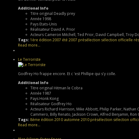
Additional Info
Titre original
Deadly prey
Année
1998
Pays
Etats-Unis
Réalisateur
David A. Prior
Acteurs
Cameron Mitchell, Ted Prior, David Campbell, Troy
Tags:
1ère édition
2007
été 2007
présélection
sélection officielle
rés
Read more...
Le Terroriste
Godfrey Ho frappe encore. Et c 'est Phillipe qui s'y colle.
Additional Info
Titre original
Hitman le Cobra
Année
1987
Pays
Honk Kong
Réalisateur
Godfrey Ho
Acteurs
Richard Harrison, Mike Abbott, Philip Parker, Nathan 
Cammero, Billy Renato, Jackson Crown, Alfred Benjamin, Ron Ca
Tags:
8ème édition
2010
automne 2010
présélection
sélection offici
Read more...