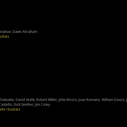
 Donahue, Dawn Abraham
ultats
Chukueke, David Sevlik, Robert Miller, John Bosco, Joan Romano, William Dasco, J
stello, Dick Smither, Jim Coley
elle
résultats