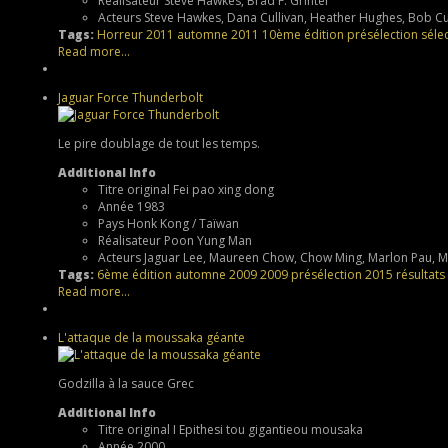
Réalisateur
Steve Hawkes, Brad F. Grinter
Acteurs
Steve Hawkes, Dana Cullivan, Heather Hughes, Bob Cu
Tags:
Horreur
2011
automne 2011
10ème édition
présélection
sélec
Read more...
Jaguar Force Thunderbolt
Le pire doublage de tout les temps.
Additional Info
Titre original
Fei pao xing dong
Année
1983
Pays
Honk Kong / Taïwan
Réalisateur
Poon Yung Man
Acteurs
Jaguar Lee, Maureen Chow, Chow Ming, Marlon Pau, M
Tags:
6ème édition
automne 2009
2009
présélection
2015
résultats
Read more...
L'attaque de la moussaka géante
Godzilla à la sauce Grec
Additional Info
Titre original
I Epithesi tou gigantieou mousaka
Année
2000