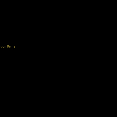
tion
9ème