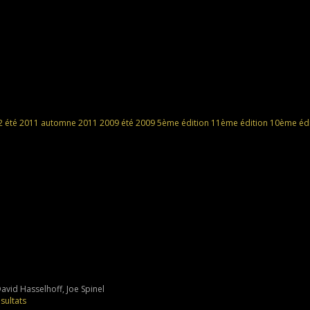
2
été 2011
automne 2011
2009
été 2009
5ème édition
11ème édition
10ème édi
avid Hasselhoff, Joe Spinel
sultats