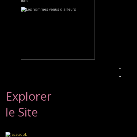
lune
←
→
Explorer
le Site