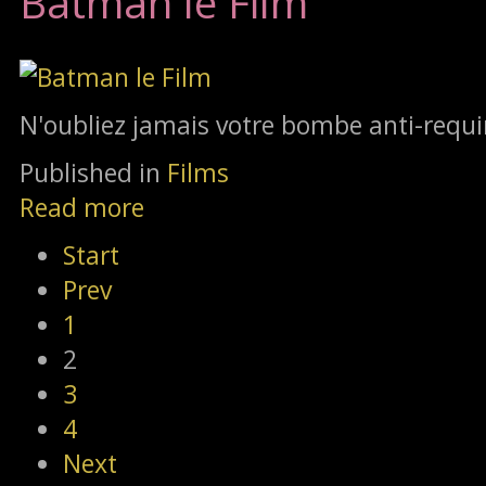
Batman le Film
N'oubliez jamais votre bombe anti-requi
Published in
Films
Read more
Start
Prev
1
2
3
4
Next