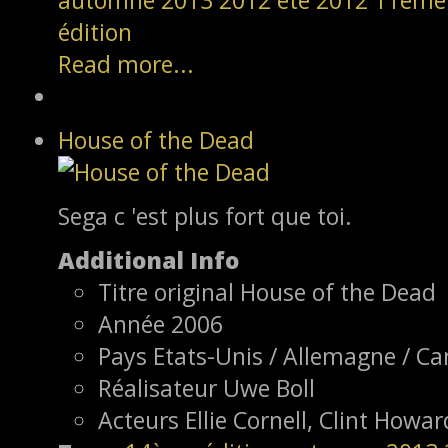
automne 2013
2012
été 2012
11ème 
édition
Read more...
House of the Dead
Sega c 'est plus fort que toi.
Additional Info
Titre original
House of the Dead
Année
2006
Pays
Etats-Unis / Allemagne / C
Réalisateur
Uwe Boll
Acteurs
Ellie Cornell, Clint How