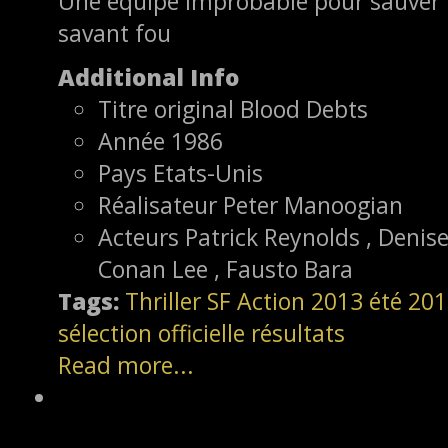
Une équipe improbable pour sauver
savant fou
Additional Info
Titre original
Blood Debts
Année
1986
Pays
Etats-Unis
Réalisateur
Peter Manoogian
Acteurs
Patrick Reynolds , Denise
Conan Lee , Fausto Bara
Tags:
Thriller
SF
Action
2013
été 20
sélection officielle
résultats
Read more...