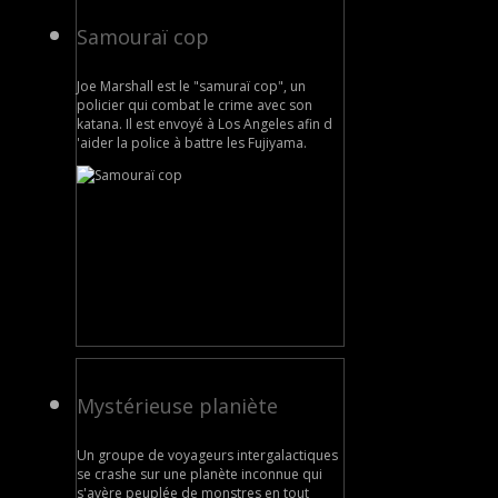
Samouraï cop
Joe Marshall est le "samuraï cop", un
policier qui combat le crime avec son
katana. Il est envoyé à Los Angeles afin d
'aider la police à battre les Fujiyama.
Mystérieuse planiète
Un groupe de voyageurs intergalactiques
se crashe sur une planète inconnue qui
s'avère peuplée de monstres en tout