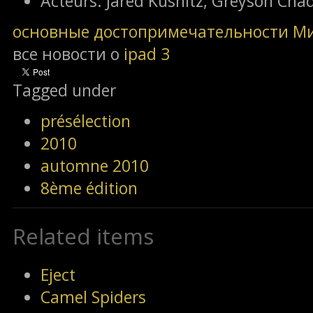
Acteurs:
Jared Kusnitz, Greyson Cha
основные достопримечательности М
все новости о
ipad 3
Tagged under
présélection
2010
automne 2010
8ème édition
Related items
Eject
Camel Spiders