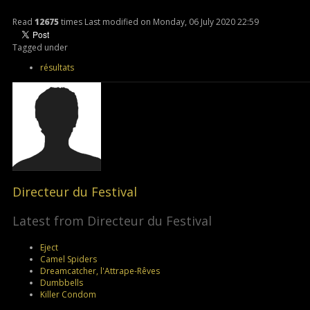
Read
12675
times
Last modified on Monday, 06 July 2020 22:59
Tagged under
résultats
Directeur du Festival
Latest from Directeur du Festival
Eject
Camel Spiders
Dreamcatcher, l'Attrape-Rêves
Dumbbells
Killer Condom