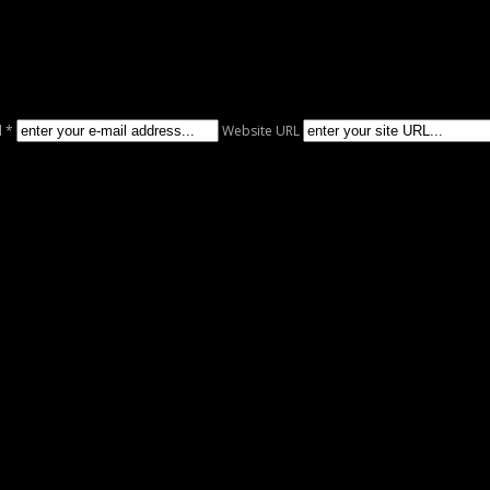
l *
Website URL