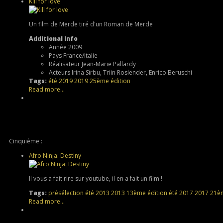
Kill for love
Un film de Merde tiré d'un Roman de Merde
Additional Info
Année
2009
Pays
France/Italie
Réalisateur
Jean-Marie Pallardy
Acteurs
Irina Sîrbu, Triin Roslender, Enrico Beruschi
Tags:
été 2019
2019
25ème édition
Read more...
Cinquième :
Afro Ninja: Destiny
Il vous a fait rire sur youtube, il en a fait un film !
Tags:
présélection
été 2013
2013
13ème édition
été 2017
2017
21èm
Read more...