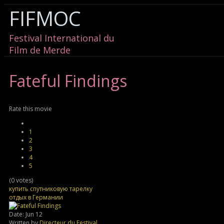
FIFMOC
Festival International du
Film de Merde
Fateful
Findings
Rate this movie
1
2
3
4
5
(0 votes)
купить спутниковую тарелку
отдых в Германии
Date: Jun 12
Written by
Directeur du Festival