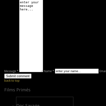
Message *
Name *
Emai
back to top
Films Primés
Doc Savage