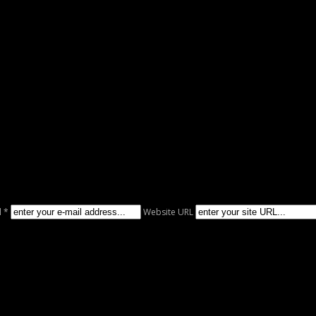
l *
Website URL