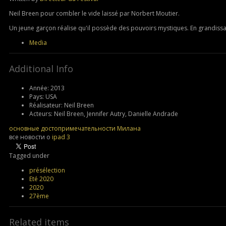
Neil Breen pour combler le vide laissé par Norbert Moutier.
Un jeune garçon réalise qu'il possède des pouvoirs mystiques. En grandissant
Media
Additional Info
Année:
2013
Pays:
USA
Réalisateur:
Neil Breen
Acteurs:
Neil Breen, Jennifer Autry, Danielle Andrade
основные достопримечательности Милана
все новости о
ipad 3
Tagged under
présélection
Eté 2020
2020
27ème
Related items