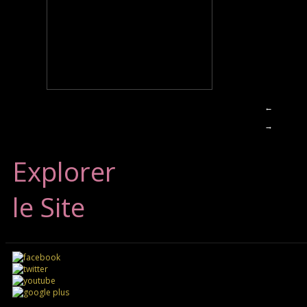
←
→
Explorer
le Site