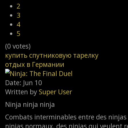
2
3
4
5
(0 votes)
купить спутниковую тарелку
отдых в Германии
Date: Jun 10
Written by
Super User
Ninja ninja ninja
Combats interminables entre des ninjas 
ninjas normaux, des ninjas qui veulent rét